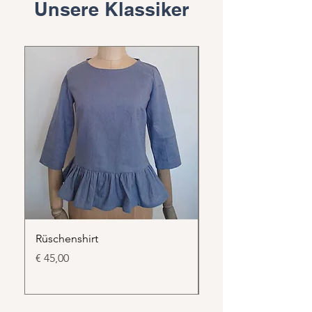
Unsere Klassiker
Rüschenshirt
Leinen Tischläufer
Preis
Preis
€ 45,00
€ 30,00