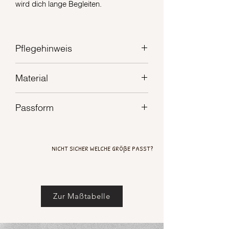
wird dich lange Begleiten.
Pflegehinweis
Waschbar bei 40°C
Material
100% Baumwolle
Passform
Unsere basic T-Shirts sind Unisex und
haben einen geraden, angenehm
NICHT SICHER WELCHE GRÖßE PASST?
lockeren Schnitt.
Zur Maßtabelle