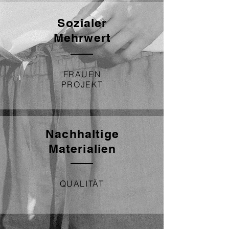
Sozialer
Mehrwert
FRAUEN
PROJEKT
Nachhaltige
Materialien
QUALITÄT