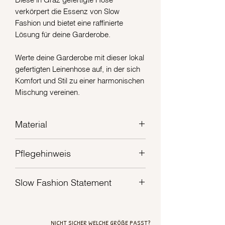
verkörpert die Essenz von Slow
Fashion und bietet eine raffinierte
Lösung für deine Garderobe.
Werte deine Garderobe mit dieser lokal
gefertigten Leinenhose auf, in der sich
Komfort und Stil zu einer harmonischen
Mischung vereinen.
Material
Farben:
Pflegehinweis
89% Leinen
11% Baumwolle
Waschbar bei 40°C
Slow Fashion Statement
Schwarz:
100% Leinen
Wir sind stolz darauf, Kleidung zu
kreieren, die dem Ethos der Slow
NICHT SICHER WELCHE GRÖßE PASST?
Fashion folgt und der Schnelllebigkeit