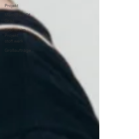
Projekt
Memories Of
Graz
Kochen im
Projekt
stoff.werk
Großaufträge