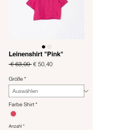
Leinenshirt "Pink"
Standardpreis
Sale-
 € 63,00 
€ 50,40
Preis
Größe
*
Farbe Shirt
*
Anzahl
*