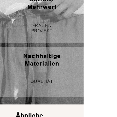
Mehrwert
FRAUEN
PROJEKT
Nachhaltige
Materialien
QUALITÄT
Ähnliche