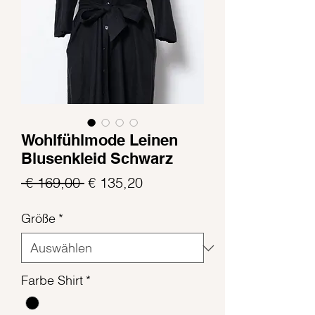
Wohlfühlmode Leinen
Blusenkleid Schwarz
Standardpreis
Sale-
 € 169,00 
€ 135,20
Preis
Größe
*
Farbe Shirt
*