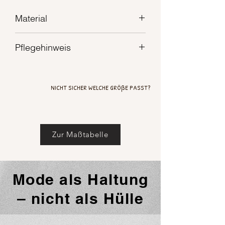
Material
Material: 95% Baumwolle 5% Elasthan
Pflegehinweis
STANDARD 100 by OEKO-TEX®
Bei 30°C waschen
NICHT SICHER WELCHE GRÖßE PASST?
Zur Maßtabelle
Mode als Haltung
– nicht als Hülle