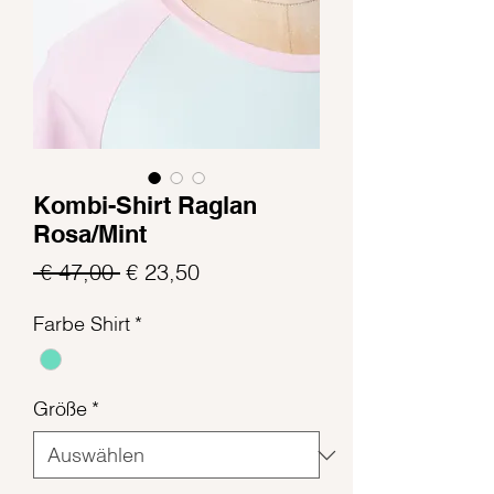
Kombi-Shirt Raglan
Rosa/Mint
Standardpreis
Sale-
 € 47,00 
€ 23,50
Preis
Farbe Shirt
*
Größe
*