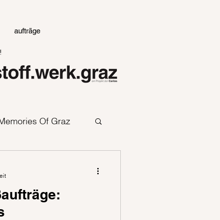
aufträge
!
Memories Of Graz
eit
aufträge:
s