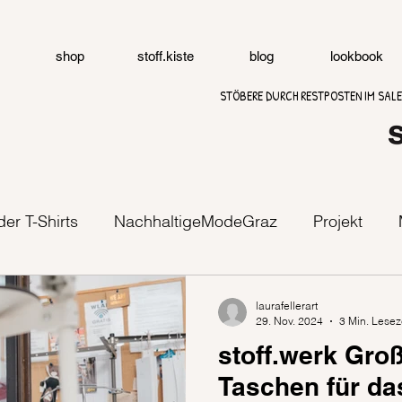
shop
stoff.kiste
blog
lookbook
STÖBERE DURCH RESTPOSTEN IM SALE
der T-Shirts
NachhaltigeModeGraz
Projekt
k
Großaufträge
laurafellerart
29. Nov. 2024
3 Min. Lesez
stoff.werk Groß
Taschen für da